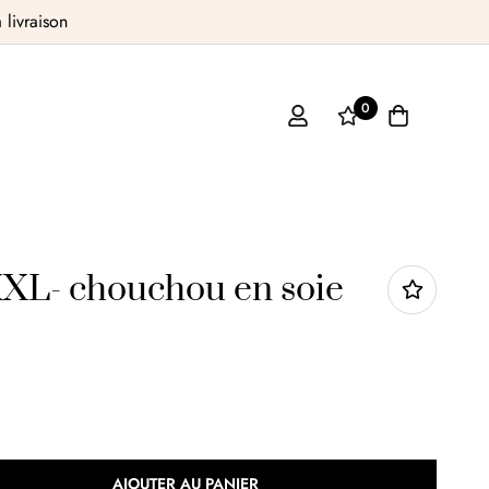
livraison
0
XXL- chouchou en soie
AJOUTER AU PANIER