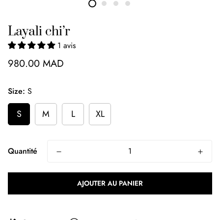
Layali chi’r
1 avis
980.00 MAD
Size:
S
S
M
L
XL
Quantité
AJOUTER AU PANIER